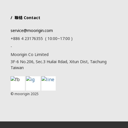
/ 聯絡 Contact
service@moorigin.com
+886 4 23176355 ( 10:00~17:00 )
-
Moorigin Co Limited
3F-6 No.206, Sec.3 Huilai Rdad, Xitun Dist, Taichung
Taiwan
© moorigin 2025