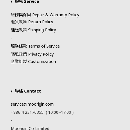
/ 服務 Service
維修與保固 Repair & Warranty Policy
退貨政策 Return Policy
運送政策 Shipping Policy
-
服務條款 Terms of Service
隱私政策 Privacy Policy
企業訂製 Customization
/ 聯絡 Contact
service@moorigin.com
+886 4 23176355 ( 10:00~17:00 )
-
Moorigin Co Limited