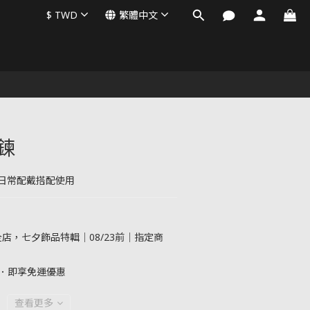
$
TWD
繁體中文
手鍊
日常配戴搭配使用
店，七夕飾品特輯｜08/23前｜指定商
元．即享免運優惠
查看更多