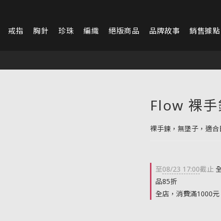
戒指
胸針
珍珠
編織
絕版商品
品牌故事
銷售據點
Flow 裸
裸手鍊，無墬子，適合
至
08/23 17:00
截止
全
品85折
全店，消費滿1000