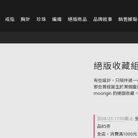
戒指
胸針
珍珠
編織
絕版商品
品牌故事
銷售據點
絕版收藏組 
有些設計，只陪伴過一
那些曾經誕生於某個靈
moorigin 的絕版收藏
至
08/23 17:00
截止
全
品85折
全店，消費滿1000