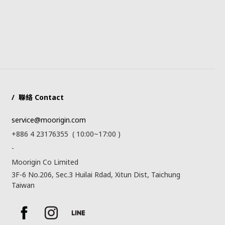
/ 聯絡 Contact
service@moorigin.com
+886 4 23176355 ( 10:00~17:00 )
-
Moorigin Co Limited
3F-6 No.206, Sec.3 Huilai Rdad, Xitun Dist, Taichung
Taiwan