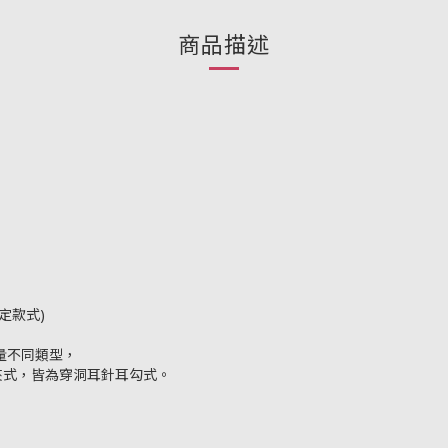
商品描述
定款式)
量不同類型，
夾式，皆為穿洞耳針耳勾式。