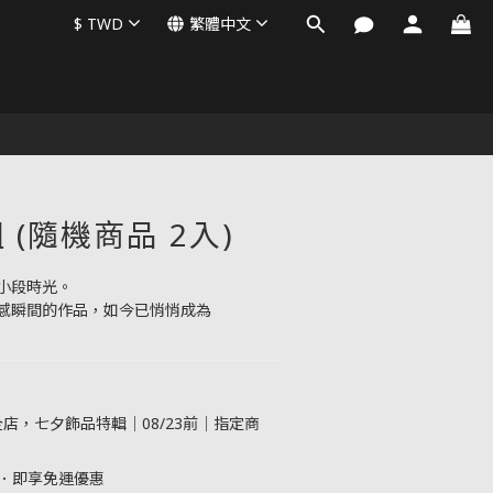
$
TWD
繁體中文
(隨機商品 2入)
小段時光。
感瞬間的作品，如今已悄悄成為 
。
店，七夕飾品特輯｜08/23前｜指定商
元．即享免運優惠