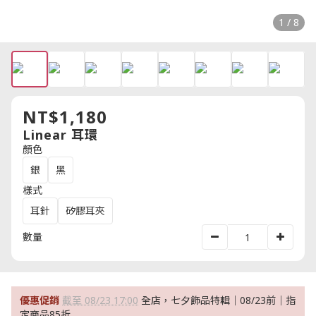
1 / 8
NT$1,180
Linear 耳環
顏色
銀
黑
樣式
耳針
矽膠耳夾
數量
優惠促銷
截至 08/23 17:00
全店，七夕飾品特輯｜08/23前｜指
定商品85折