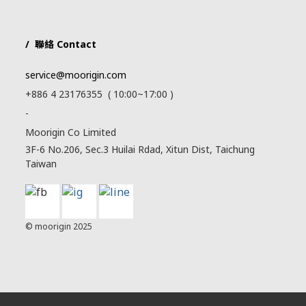
/ 聯絡 Contact
service@moorigin.com
+886 4 23176355 ( 10:00~17:00 )
-
Moorigin Co Limited
3F-6 No.206, Sec.3 Huilai Rdad, Xitun Dist, Taichung
Taiwan
© moorigin 2025