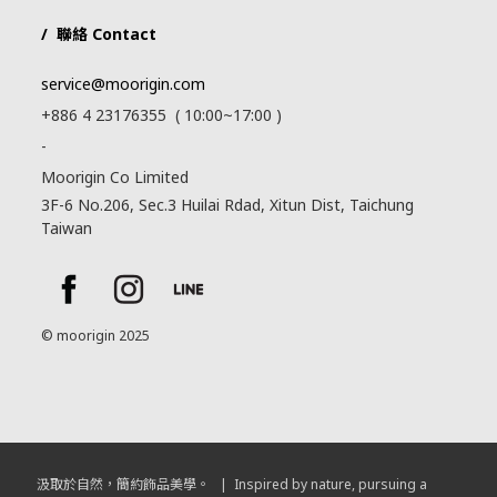
/ 聯絡 Contact
service@moorigin.com
+886 4 23176355 ( 10:00~17:00 )
-
Moorigin Co Limited
3F-6 No.206, Sec.3 Huilai Rdad, Xitun Dist, Taichung
Taiwan
© moorigin 2025
汲取於自然，簡約飾品美學。 | Inspired by nature, pursuing a