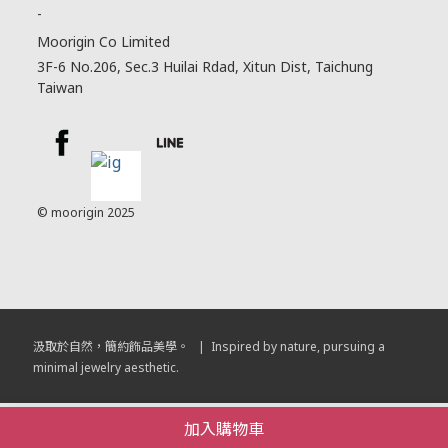
-
Moorigin Co Limited
3F-6 No.206, Sec.3 Huilai Rdad, Xitun Dist, Taichung
Taiwan
© moorigin 2025
汲取於自然，簡約飾品美學。 | Inspired by nature, pursuing a
minimal jewelry aesthetic.
加入購物車