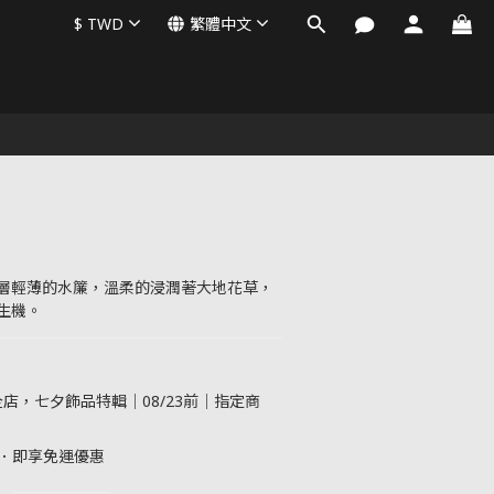
$
TWD
繁體中文
層輕薄的水簾，溫柔的浸潤著大地花草，
生機。
店，七夕飾品特輯｜08/23前｜指定商
元．即享免運優惠