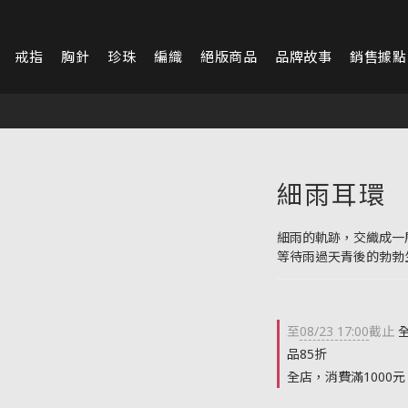
戒指
胸針
珍珠
編織
絕版商品
品牌故事
銷售據點
細雨耳環
細雨的軌跡，交織成一
等待雨過天青後的勃勃
至
08/23 17:00
截止
全
品85折
全店，消費滿1000