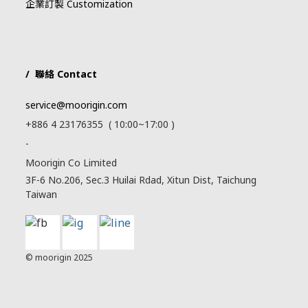
企業訂製 Customization
/ 聯絡 Contact
service@moorigin.com
+886 4 23176355 ( 10:00~17:00 )
-
Moorigin Co Limited
3F-6 No.206, Sec.3 Huilai Rdad, Xitun Dist, Taichung
Taiwan
© moorigin 2025