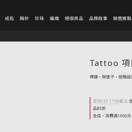
戒指
胸針
珍珠
編織
絕版商品
品牌故事
銷售據點
Tattoo 
裸鍊，無墬子，極簡設
至
08/23 17:00
截止
全
品85折
全店，消費滿1000