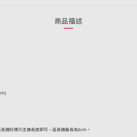
商品描述
cm)
需延長鍊則標示主鍊長度即可，延長鍊最長為6cm。