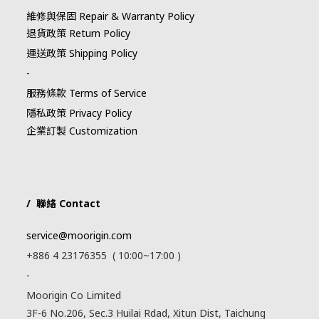
維修與保固 Repair & Warranty Policy
退貨政策 Return Policy
運送政策 Shipping Policy
-
服務條款 Terms of Service
隱私政策 Privacy Policy
企業訂製 Customization
/ 聯絡 Contact
service@moorigin.com
+886 4 23176355 ( 10:00~17:00 )
-
Moorigin Co Limited
3F-6 No.206, Sec.3 Huilai Rdad, Xitun Dist, Taichung