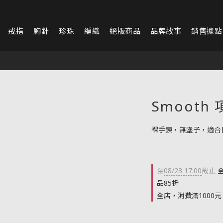
戒指
胸針
珍珠
編織
絕版商品
品牌故事
銷售據點
Smooth 
裸手鍊，無墬子，適合
至
08/23 17:00
截止
全
品85折
全店，消費滿1000