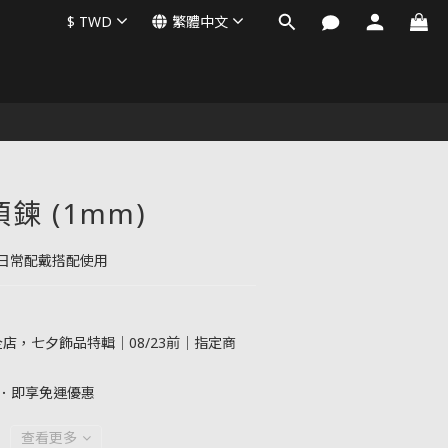
$
TWD
繁體中文
項鍊 (1mm)
日常配戴搭配使用
店，七夕飾品特輯｜08/23前｜指定商
元．即享免運優惠
查看更多