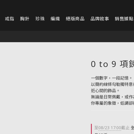
戒指
胸針
珍珠
編織
絕版商品
品牌故事
銷售據點
0 to 9 項
一個數字，一段記憶。
以簡約線條勾勒獨特意
近心間的飾品。
無論是日常佩戴，或作
你專屬的象徵，低調卻
至
08/23 17:00
截止
全