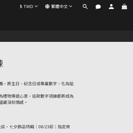
$
TWD
繁體中文
鍊
義，將生日、紀念日或專屬數字，化為貼
為禮物傳遞心意，這款數字項鍊都將成為
蘊藏深刻情感。
店，七夕飾品特輯｜08/23前｜指定商