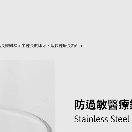
需延長鍊則標示主鍊長度即可，延長鍊最長為6cm。