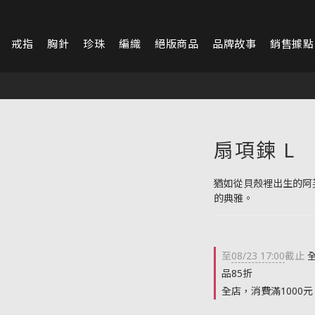
戒指
胸針
珍珠
編織
絕版商品
品牌故事
銷售據點
扇項鍊 L
猶如從貝殼裡出生的阿
的典雅。
至
08/23 17:00
截止
全
品85折
全店，消費滿1000