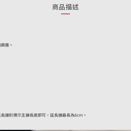
商品描述
的典雅。
需延長鍊則標示主鍊長度即可，延長鍊最長為6cm。