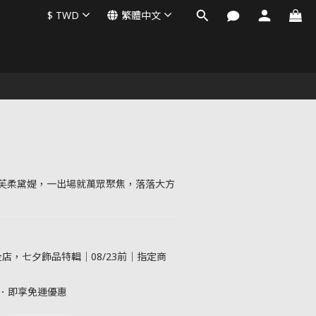
$
TWD
繁體中文
芙柔黛媞，一出場就萬眾聚焦，落落大方
店，七夕飾品特輯｜08/23前｜指定商
元．即享免運優惠