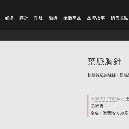
戒指
胸針
珍珠
編織
絕版商品
品牌故事
銷售據點
葉脈胸針
錯綜複雜的線條，是維
至
08/23 17:00
截止
全
品85折
全店，消費滿1000