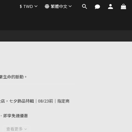
$
TWD
繁體中文
繫生命的脈動。
店，七夕飾品特輯｜08/23前｜指定商
元．即享免運優惠
查看更多