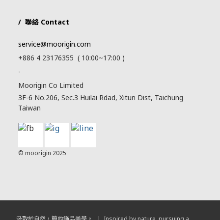
/ 聯絡 Contact
service@moorigin.com
+886 4 23176355 ( 10:00~17:00 )
-
Moorigin Co Limited
3F-6 No.206, Sec.3 Huilai Rdad, Xitun Dist, Taichung
Taiwan
© moorigin 2025
汲取於自然，簡約飾品美學。 | Inspired by nature, pursuing a