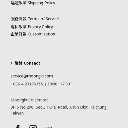
運送政策 Shipping Policy
-
服務條款 Terms of Service
隱私政策 Privacy Policy
企業訂製 Customization
/ 聯絡 Contact
service@moorigin.com
+886 4 23176355 ( 10:00~17:00 )
-
Moorigin Co Limited
3F-6 No.206, Sec.3 Huilai Rdad, Xitun Dist, Taichung
Taiwan